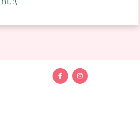
t. :(